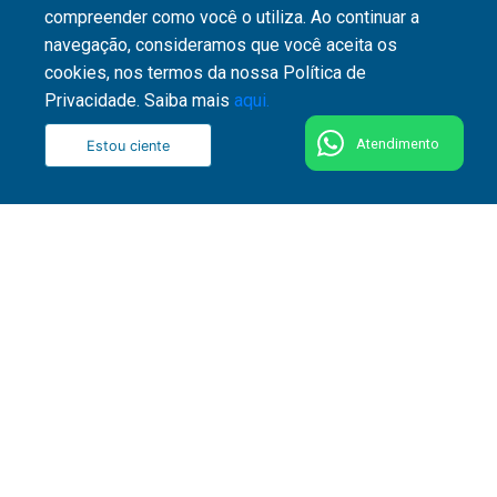
compreender como você o utiliza. Ao continuar a
navegação, consideramos que você aceita os
cookies, nos termos da nossa Política de
Privacidade. Saiba mais
aqui.
Atendimento
Estou ciente
51 3287 1800
Rua Washington Luiz, 1110 - Centro - CEP 90010-
460 - Porto Alegre - RS
Fale conosco
Comitê de Segurança e Privacidade da Informação