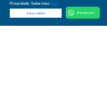
Privacidade. Saiba mais
aqui.
Atendimento
Estou ciente
51 3287 1800
Rua Washington Luiz, 1110 - Centro - CEP 90010-
460 - Porto Alegre - RS
Fale conosco
Comitê de Segurança e Privacidade da Informação
Ouvidoria de honorários