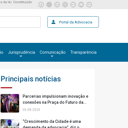
s da lei. Constituição
Portal da Advocacia
ão
Jurisprudência
Comunicação
Transparência
Principais notícias
Parcerias impulsionam inovação e
conexões na Praça do Futuro da
Cidade da Advocacia
06.08.2026
“Crescimento da Cidade é uma
demanda da advocacia”, diz o