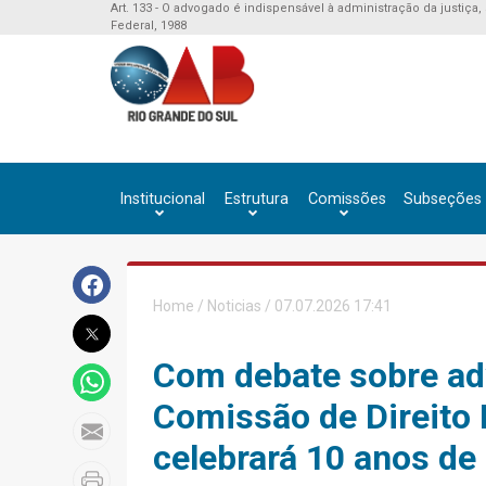
Art. 133 - O advogado é indispensável à administração da justiça,
Federal, 1988
Institucional
Estrutura
Comissões
Subseções
Home
/
Noticias
/ 07.07.2026 17:41
Com debate sobre adv
Comissão de Direito 
celebrará 10 anos de