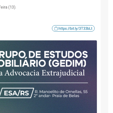
ira (13).
https://bit.ly/3T33bLt