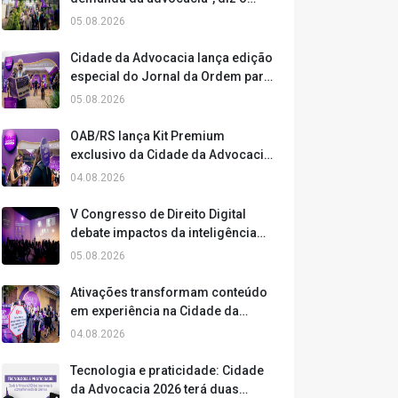
presidente da OAB/RS, Leonardo
05.08.2026
Lamachia
Cidade da Advocacia lança edição
especial do Jornal da Ordem para
ampliar a experiência dos
05.08.2026
participantes
OAB/RS lança Kit Premium
exclusivo da Cidade da Advocacia
2026
04.08.2026
V Congresso de Direito Digital
debate impactos da inteligência
artificial, ética e inovação
05.08.2026
Ativações transformam conteúdo
em experiência na Cidade da
Advocacia
04.08.2026
Tecnologia e praticidade: Cidade
da Advocacia 2026 terá duas