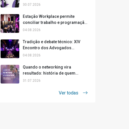
formas de acompanhar o áudio
30.07.2026
das palestras
Estação Workplace permite
conciliar trabalho e programação
da Cidade da Advocacia
04.08.2026
Tradição e debate técnico: XIV
Encontro dos Advogados
Previdenciaristas abre a Cidade da
04.08.2026
Advocacia 2026
Quando o networking vira
resultado: história de quem
ampliou horizontes na Cidade da
31.07.2026
Advocacia
Ver todas